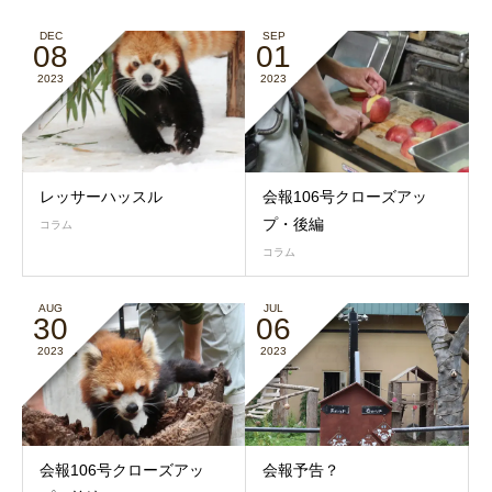
DEC
SEP
08
01
2023
2023
レッサーハッスル
会報106号クローズアッ
プ・後編
コラム
コラム
AUG
JUL
30
06
2023
2023
会報106号クローズアッ
会報予告？