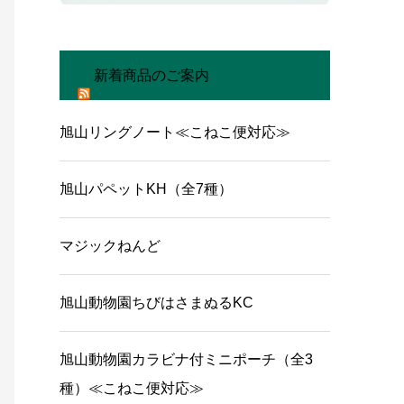
新着商品のご案内
旭山リングノート≪こねこ便対応≫
旭山パペットKH（全7種）
マジックねんど
旭山動物園ちびはさまぬるKC
旭山動物園カラビナ付ミニポーチ（全3
種）≪こねこ便対応≫