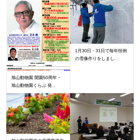
1月30日・31日で毎年恒例
の雪像作りをしまし...
旭山動物園 開園50周年・
旭山動物園くらぶ 発...