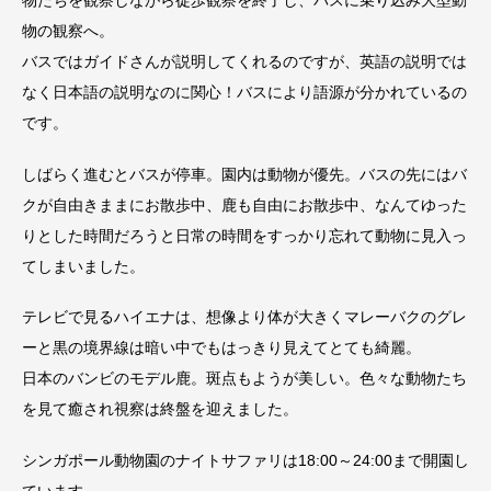
物の観察へ。
バスではガイドさんが説明してくれるのですが、英語の説明では
なく日本語の説明なのに関心！バスにより語源が分かれているの
です。
しばらく進むとバスが停車。園内は動物が優先。バスの先にはバ
クが自由きままにお散歩中、鹿も自由にお散歩中、なんてゆった
りとした時間だろうと日常の時間をすっかり忘れて動物に見入っ
てしまいました。
テレビで見るハイエナは、想像より体が大きくマレーバクのグレ
ーと黒の境界線は暗い中でもはっきり見えてとても綺麗。
日本のバンビのモデル鹿。斑点もようが美しい。色々な動物たち
を見て癒され視察は終盤を迎えました。
シンガポール動物園のナイトサファリは18:00～24:00まで開園し