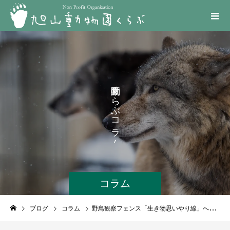
く
ら
ぶ
コ
ラ
ム
コラム
ブログ
コラム
野鳥観察フェンス「生き物思いやり線」への看板設置作業に参加しました！