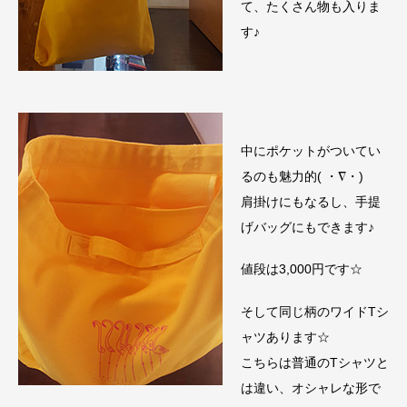
て、たくさん物も入りま
す♪
中にポケットがついてい
るのも魅力的( ・∇・)
肩掛けにもなるし、手提
げバッグにもできます♪
値段は3,000円です☆
そして同じ柄のワイドTシ
ャツあります☆
こちらは普通のTシャツと
は違い、オシャレな形で