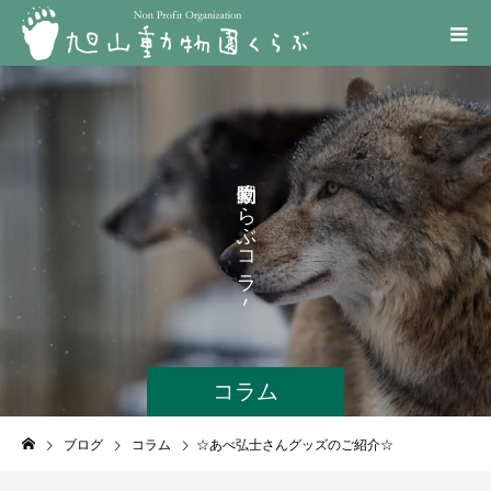
く
ら
ぶ
コ
ラ
ム
コラム
ブログ
コラム
☆あべ弘士さんグッズのご紹介☆