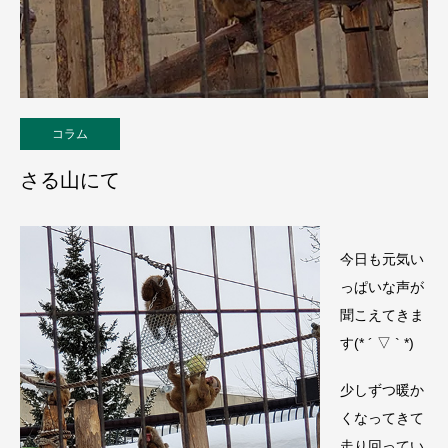
コラム
さる山にて
今日も元気い
っぱいな声が
聞こえてきま
す(* ´ ▽ ` *)
少しずつ暖か
くなってきて
走り回ってい