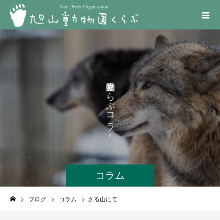
く
ら
ぶ
コ
ラ
ム
コラム
ブログ
コラム
さる山にて