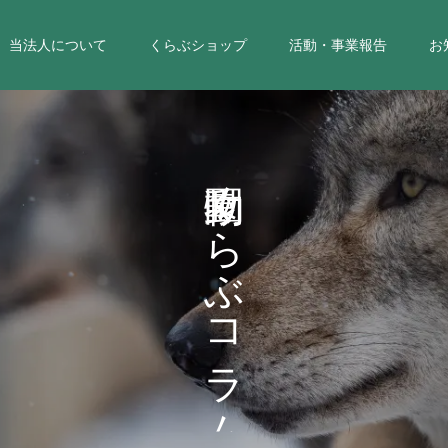
当法人について
くらぶショップ
活動・事業報告
お
く
ら
ぶ
コ
ラ
ム