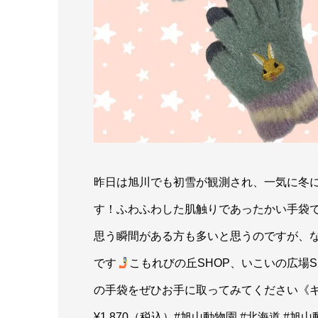
昨日は旭川でも初雪が観測され、一気に冬
す！ふわふわした肌触りであったかい手袋
思う瞬間がある方も多いと思うのですが、
です
こもれびの丘SHOP、いこいの広場
の手袋をぜひお手に取ってみてください
《
¥1,870（税込）#旭山動物園 #北海道 #旭山動物園く