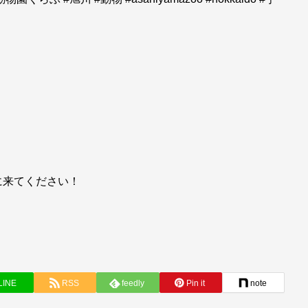
に来てください！
LINE
RSS
feedly
Pin it
note