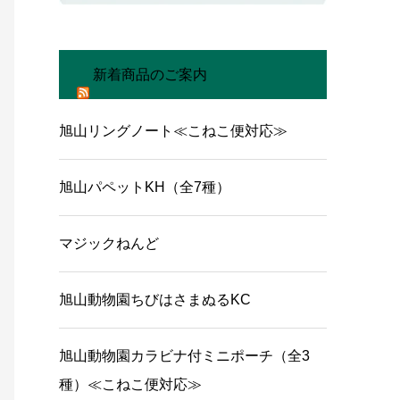
新着商品のご案内
旭山リングノート≪こねこ便対応≫
旭山パペットKH（全7種）
マジックねんど
旭山動物園ちびはさまぬるKC
旭山動物園カラビナ付ミニポーチ（全3
種）≪こねこ便対応≫