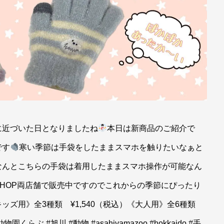
に近づいた日となりましたね
本日は新商品のご紹介で
です
寒い季節は手袋をしたままスマホを触りたいなぁと
なんとこちらの手袋は着用したままスマホ操作が可能なん
SHOP両店舗で販売中ですのでこれからの季節にぴったり
キッズ用》全3種類 ¥1,540（税込）《大人用》全6種類
らぶ #旭川 #動物 #asahiyamazoo #hokkaido #手