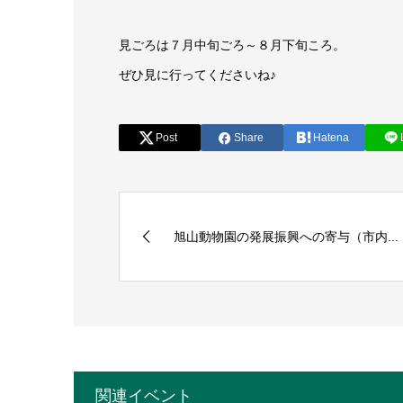
見ごろは７月中旬ごろ～８月下旬ころ。
ぜひ見に行ってくださいね♪
Post
Share
Hatena
旭山動物園の発展振興への寄与（市内...
関連イベント