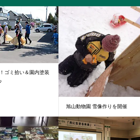
！ゴミ拾い＆園内塗装
♪
旭山動物園 雪像作りを開催