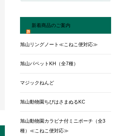
新着商品のご案内
旭山リングノート≪こねこ便対応≫
旭山パペットKH（全7種）
マジックねんど
旭山動物園ちびはさまぬるKC
旭山動物園カラビナ付ミニポーチ（全3
種）≪こねこ便対応≫