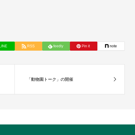
LINE
RSS
feedly
Pin it
note
「動物園トーク」の開催