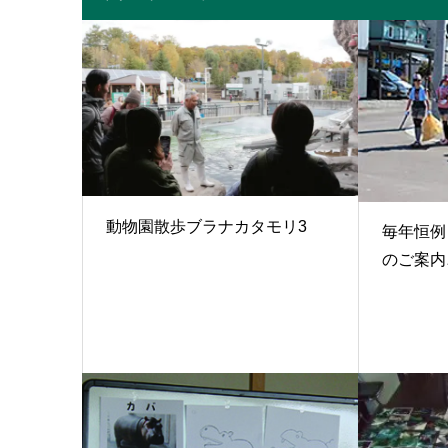
動物園散歩ブラナカタモリ3
毎年恒例
のご案内