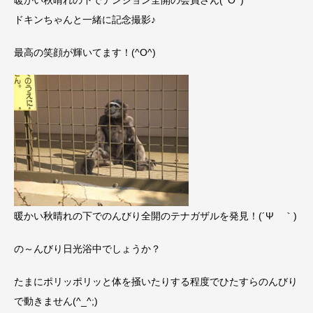
ドキンちゃんと一緒に記念撮影♪
最高の笑顔が輝いてます！(^O^)
暖かい秋晴れの下でのんびり全開のテナガザルを発見！(´Ψ ｀)
の～んびり日光浴中でしょうか？
たまにポリッポリッと体を掻いたりする程度でひたすらのんびり
で動きません(^_^;)