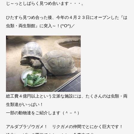
じ～っとしばらく見つめ合います・・・。
ひたすら見つめ合った後、今年の４月２３日にオープンした『は
虫類・両生類館』に突入～！(^O^)／
総工費４億円以上という立派な施設には、たくさんのは虫類・両
生類達がいっぱい！
一部の動物達をご紹介します（＾－＾）
アルダブラゾウガメ！ リクガメの仲間でとにかく巨大です！