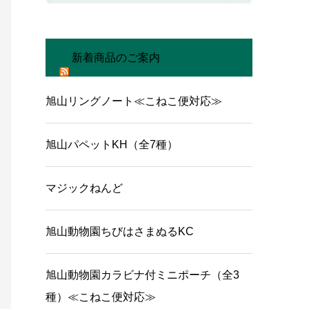
新着商品のご案内
旭山リングノート≪こねこ便対応≫
旭山パペットKH（全7種）
マジックねんど
旭山動物園ちびはさまぬるKC
旭山動物園カラビナ付ミニポーチ（全3
種）≪こねこ便対応≫