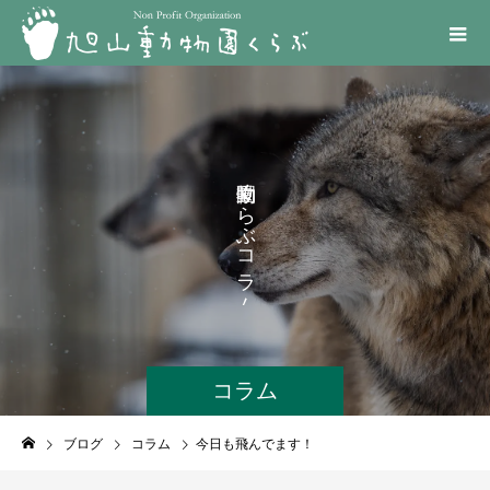
く
ら
ぶ
コ
ラ
ム
コラム
ブログ
コラム
今日も飛んでます！