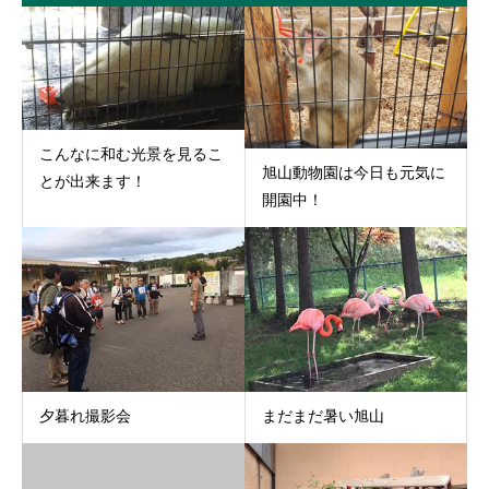
こんなに和む光景を見るこ
旭山動物園は今日も元気に
とが出来ます！
開園中！
夕暮れ撮影会
まだまだ暑い旭山