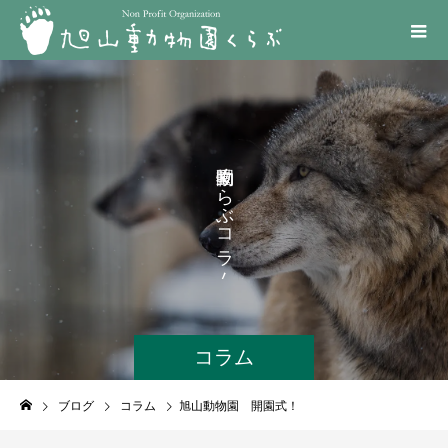
く
ら
ぶ
コ
ラ
ム
コラム
ブログ
コラム
旭山動物園 開園式！