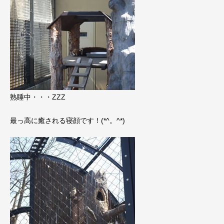
熟睡中・・・ZZZ
最っ高に癒される寝顔です！(*^。^*)