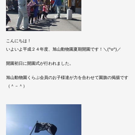
こんにちは！
いよいよ平成２４年度、旭山動物園夏期開園です！＼(^o^)／
開園初日に開園式が行われました。
旭山動物園くらぶ会員のお子様達が力を合わせて園旗の掲揚です
（＾－＾）