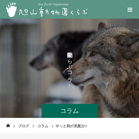
く
ら
ぶ
コ
ラ
ム
コラム
ブログ
コラム
やっと秋の気配が♪