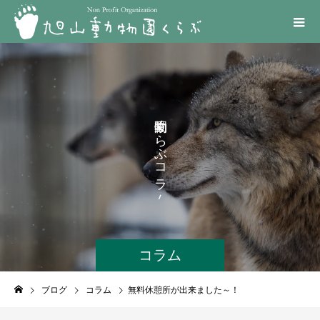
く
ら
ぶ
コ
ラ
ム
コラム
ブログ
コラム
無料休憩所が出来ました～！