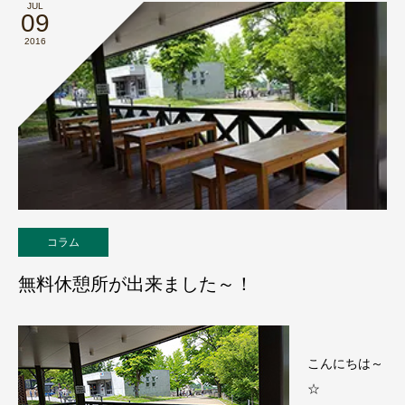
JUL
09
2016
コラム
無料休憩所が出来ました～！
こんにちは～
☆