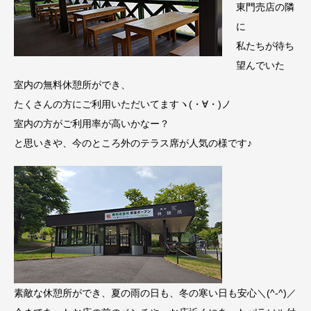
東門売店の隣
に
私たちが待ち
望んでいた
室内の無料休憩所ができ、
たくさんの方にご利用いただいてますヽ(・∀・)ノ
室内の方がご利用率が高いかなー？
と思いきや、今のところ外のテラス席が人気の様です♪
素敵な休憩所ができ、夏の雨の日も、冬の寒い日も安心＼(^-^)／