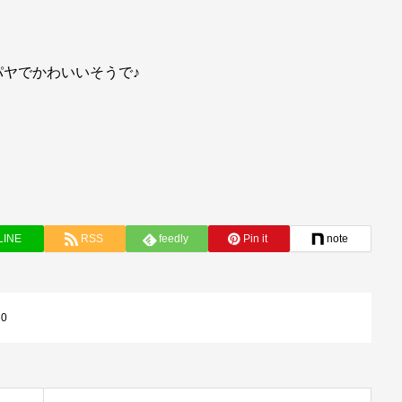
ヤでかわいいそうで♪
LINE
RSS
feedly
Pin it
note
:
0