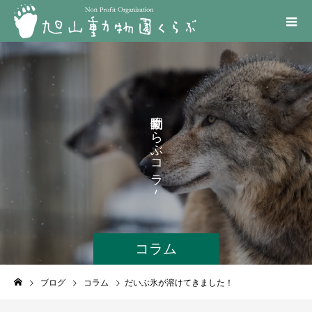
く
ら
ぶ
コ
ラ
ム
コラム
ブログ
コラム
だいぶ氷が溶けてきました！