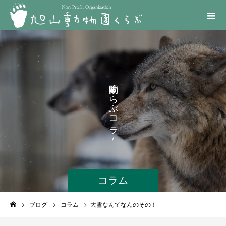
く
ら
ぶ
コ
ラ
ム
コラム
ブログ
コラム
大雪なんてなんのその！