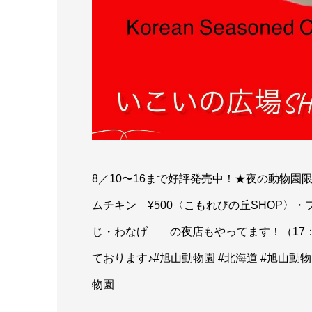
8／10〜16まで好評発売中！★夜の動物園
ムチキン ¥500〈こもれびの丘SHOP〉
じ・わなげ の夜店もやってます！（17：
ております♪#旭山動物園 #北海道 #旭山動物園くらぶ
物園