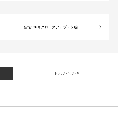
会報106号クローズアップ・前編
トラックバック ( 0 )