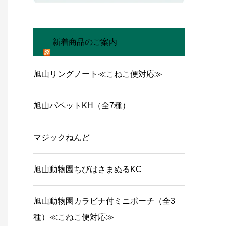
新着商品のご案内
旭山リングノート≪こねこ便対応≫
旭山パペットKH（全7種）
マジックねんど
旭山動物園ちびはさまぬるKC
旭山動物園カラビナ付ミニポーチ（全3
種）≪こねこ便対応≫