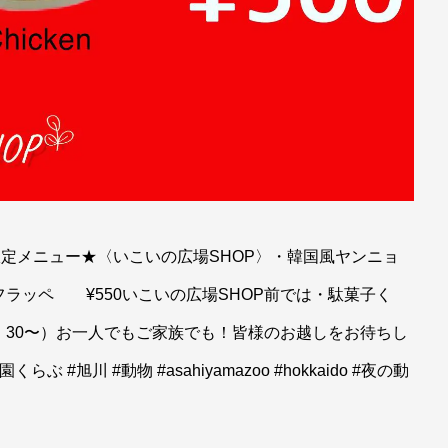
限定メニュー★〈いこいの広場SHOP〉・韓国風ヤンニョ
・フラッペ ¥550いこいの広場SHOP前では・駄菓子く
30〜）お一人でもご家族でも！皆様のお越しをお待ちし
 #旭川 #動物 #asahiyamazoo #hokkaido #夜の動