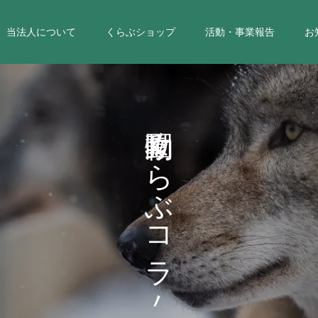
当法人について
くらぶショップ
活動・事業報告
お
く
ら
ぶ
コ
ラ
ム