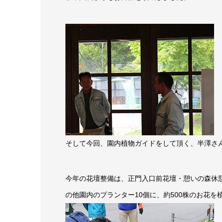
そして今回、園内植物ガイドをして頂く、半澤さ
今年の花壇整備は、正門入口前花壇・憩いの森休
の他園内のプランター10個に、約500株のお花を