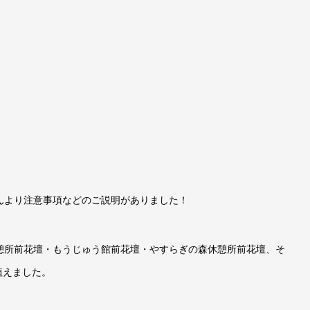
んより注意事項などのご説明がありました！
憩所前花壇・もうじゅう館前花壇・やすらぎの森休憩所前花壇、そ
植えました。