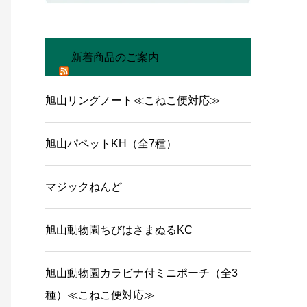
新着商品のご案内
旭山リングノート≪こねこ便対応≫
旭山パペットKH（全7種）
マジックねんど
旭山動物園ちびはさまぬるKC
旭山動物園カラビナ付ミニポーチ（全3
種）≪こねこ便対応≫