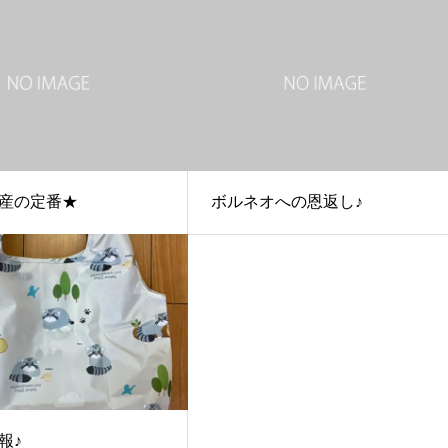
産の定番★
ボルネオへの恩返し♪
報♪