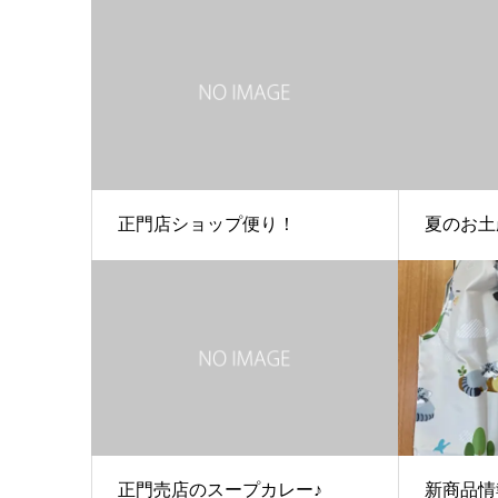
正門店ショップ便り！
夏のお土
正門売店のスープカレー♪
新商品情