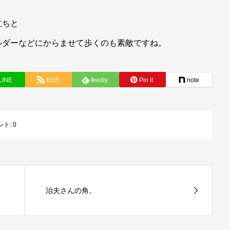
立ちと
ルダーなどにからませて歩くのも素敵ですね。
LINE
RSS
feedly
Pin it
note
ント:
0
治夫さんの角。