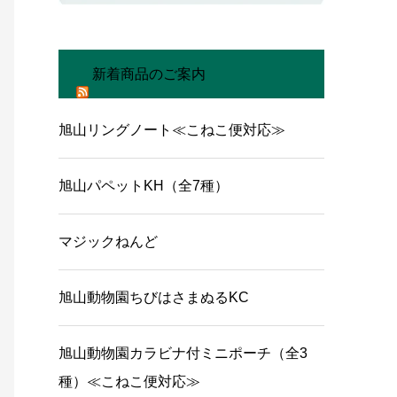
新着商品のご案内
旭山リングノート≪こねこ便対応≫
旭山パペットKH（全7種）
マジックねんど
旭山動物園ちびはさまぬるKC
旭山動物園カラビナ付ミニポーチ（全3
種）≪こねこ便対応≫