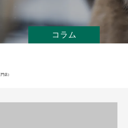
コラム
正門店）