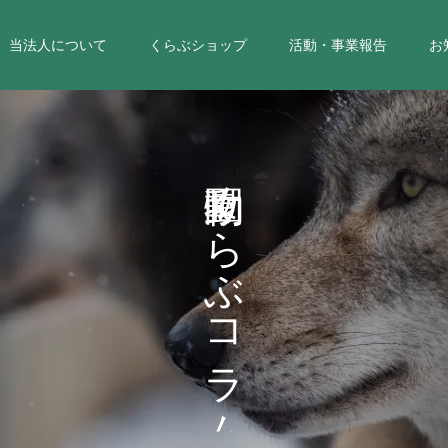
当法人について
くらぶショップ
活動・事業報告
お
く
ら
ぶ
コ
ラ
ム