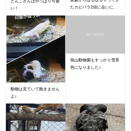
とんこさんはやっぱり可愛
たカピバラ2頭に会いに...
い！
旭山動物園もすっかり雪景
色になりました♪
動物は見ていて飽きません
よ♪