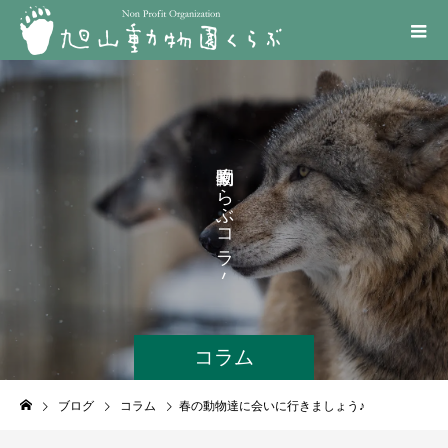
く
ら
ぶ
コ
ラ
ム
コラム
ブログ
コラム
春の動物達に会いに行きましょう♪