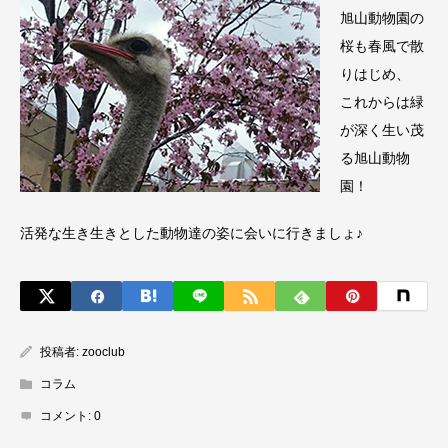
旭山動物園の
桜も春風で散
りはじめ、
これからは緑
が深く生い茂
る旭山動物
園！
活発な生き生きとした動物達の姿に会いに行きましょ♪
投稿者:
zooclub
コラム
コメント:
0