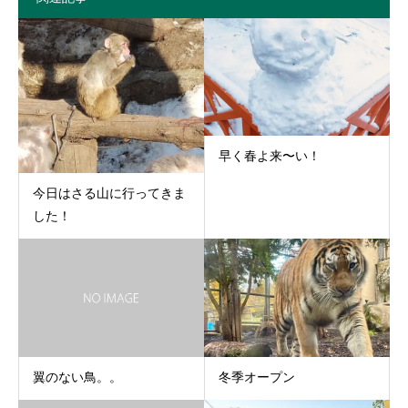
早く春よ来〜い！
今日はさる山に行ってきま
した！
翼のない鳥。。
冬季オープン