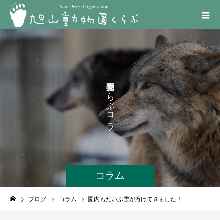
く
ら
ぶ
コ
ラ
ム
コラム
ブログ
コラム
園内もだいぶ雪が溶けてきました！