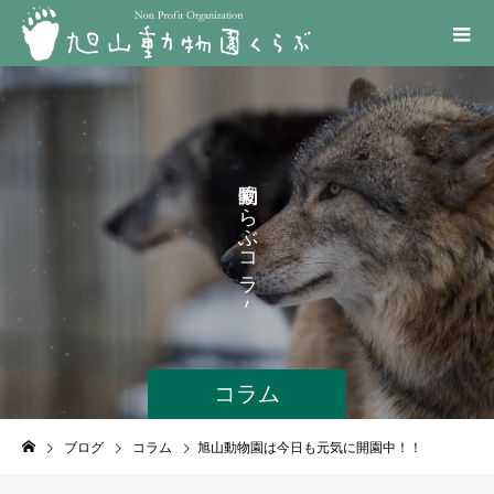
く
ら
ぶ
コ
ラ
ム
コラム
ブログ
コラム
旭山動物園は今日も元気に開園中！！