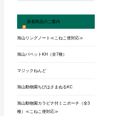
新着商品のご案内
旭山リングノート≪こねこ便対応≫
旭山パペットKH（全7種）
マジックねんど
旭山動物園ちびはさまぬるKC
旭山動物園カラビナ付ミニポーチ（全3
種）≪こねこ便対応≫