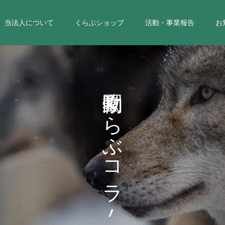
当法人について
くらぶショップ
活動・事業報告
お
く
ら
ぶ
コ
ラ
ム