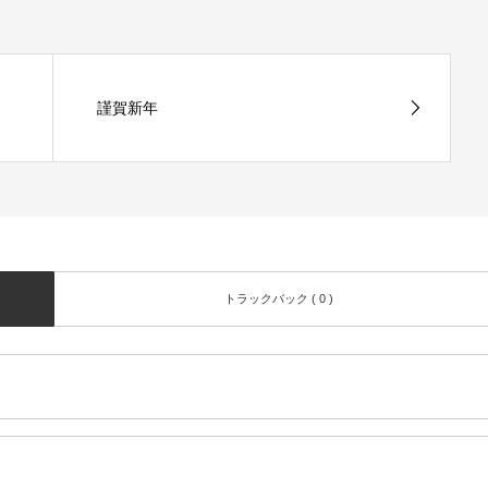
謹賀新年
トラックバック ( 0 )