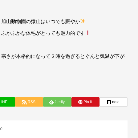
旭山動物園の猿山はいつでも賑やか
ふかふかな体毛がとっても魅力的です
寒さが本格的になって２時を過ぎるとぐんと気温が下が
LINE
RSS
feedly
Pin it
note
:
0