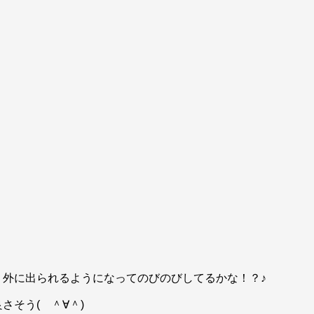
く外に出られるようになってのびのびしてるかな！？♪
そう( ＾∀＾)