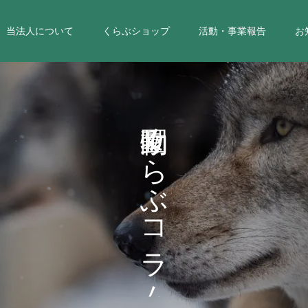
当法人について
くらぶショップ
活動・事業報告
お
く
ら
ぶ
コ
ラ
ム