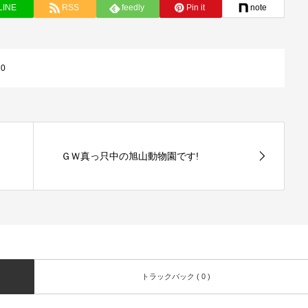
LINE
RSS
feedly
Pin it
note
:
0
ＧＷ真っ只中の旭山動物園です!
トラックバック ( 0 )