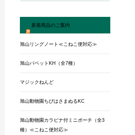
新着商品のご案内
旭山リングノート≪こねこ便対応≫
旭山パペットKH（全7種）
マジックねんど
旭山動物園ちびはさまぬるKC
旭山動物園カラビナ付ミニポーチ（全3
種）≪こねこ便対応≫