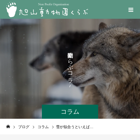
く
ら
ぶ
コ
ラ
ム
コラム
ブログ
コラム
雪が似合うといえば…