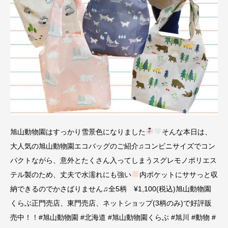
旭山動物園はすっかり雪景色になりました
そんな本日は、
大人気の旭山動物園エコバッグのご紹介♫コンビニサイズでコン
パクトながら、意外とたくさん入ってしまうスグレモノポリエス
テル製のため、丈夫で水濡れにも強い
内ポケットにササっと収
納できるのでかさばりません♫全5柄 ¥1,100(税込)旭山動物園
くらぶ正門売店、東門売店、ネットショップ(3柄のみ)で好評販
売中！！#旭山動物園 #北海道 #旭山動物園くらぶ #旭川 #動物 #