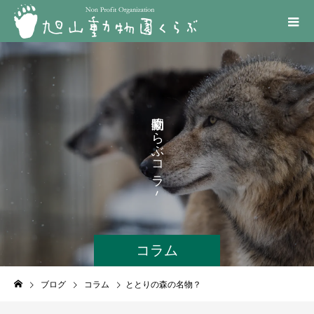
く
ら
ぶ
コ
ラ
ム
コラム
ブログ
コラム
ととりの森の名物？