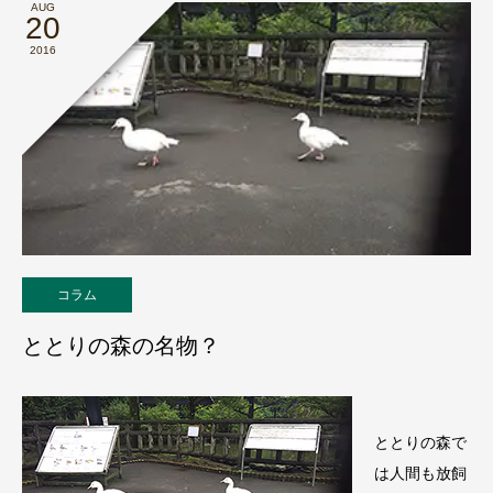
AUG
20
2016
コラム
ととりの森の名物？
ととりの森で
は人間も放飼