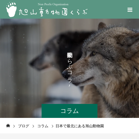
く
ら
ぶ
コ
ラ
ム
コラム
ブログ
コラム
日本で最北にある旭山動物園