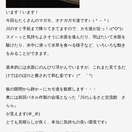
います！います！
今回もたくさんのマガモ、オナガガモ達です♪（＾－＾）
川のすぐ手前まで降りてきてますので、カモ達が近っ！♪(^O^)♪
スイ～ッと気持ちよさそうに水面を進んだり、羽ばたいて水面を
駆けたり、水中に潜って水草を食べる様子など、いろいろな動き
をみることができます。
基本的には水面にのんびり浮かんでいますが、これまた見てるだ
けでほのぼのと癒されて和む姿です♪（*´ ｀*）
板の隙間から静か～にカモ達を観察します・・・
奥には前回パネル作製の会場となった『川のふるさと交流館 さ
らら』
が見えます(＠_＠)
とても見晴らしが良く、本当に気持ちの良い環境です♪