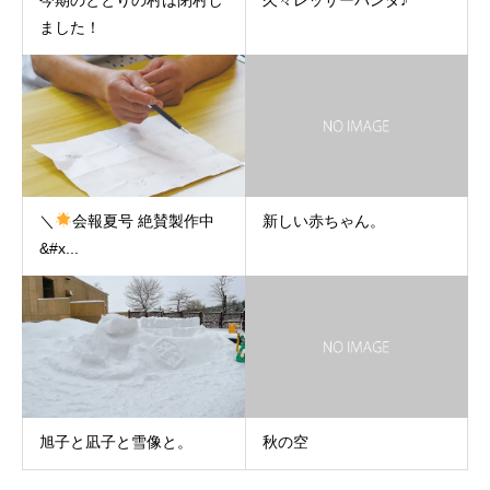
今期のととりの村は閉村し
久々レッサーパンダ♪
ました！
＼
会報夏号 絶賛製作中
新しい赤ちゃん。
&#x...
旭子と凪子と雪像と。
秋の空