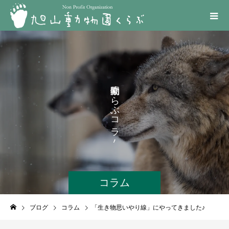
く
ら
ぶ
コ
ラ
ム
コラム
ブログ
コラム
「生き物思いやり線」にやってきました♪