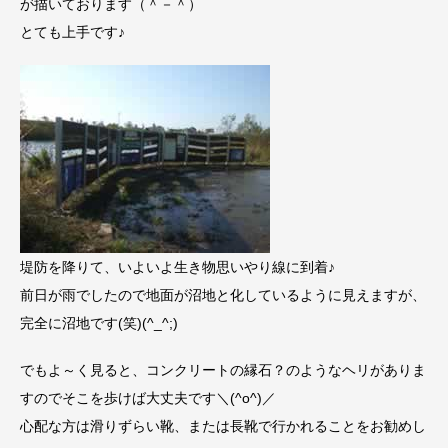
が描いております（＾－＾）
とても上手です♪
堤防を降りて、いよいよ生き物思いやり線に到着♪
前日が雨でしたので地面が沼地と化しているように見えますが、
完全に沼地です(笑)(^_^;)
でもよ～く見ると、コンクリートの縁石？のようなヘリがありま
すのでそこを歩けば大丈夫です＼(^o^)／
心配な方は滑りずらい靴、または長靴で行かれることをお勧めし