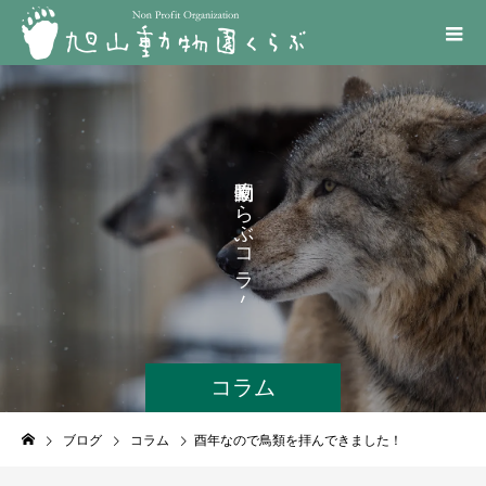
く
ら
ぶ
コ
ラ
ム
コラム
ブログ
コラム
酉年なので鳥類を拝んできました！