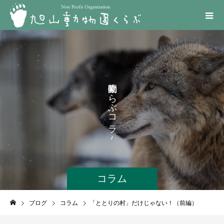
く
ら
ぶ
コ
ラ
ム
コラム
ブログ
コラム
「ととりの村」だけじゃない！（前編）