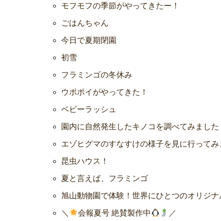
モフモフの季節がやってきたー！
ごはんちゃん
今日で夏期閉園
初雪
フラミンゴの冬休み
ウポポイがやってきた！
ベビーラッシュ
園内に自然発生したキノコを調べてみました
エゾヒグマのすなすけの様子を見に行ってみ
昆虫ハウス！
夏と言えば、フラミンゴ
旭山動物園で体験！世界にひとつのオリジナ
＼
会報夏号 絶賛製作中
／