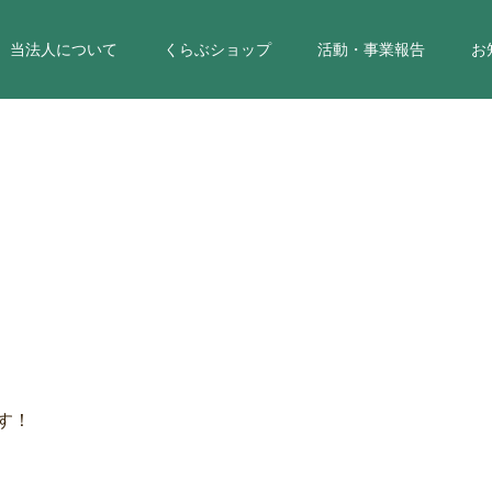
当法人について
くらぶショップ
活動・事業報告
お
す！