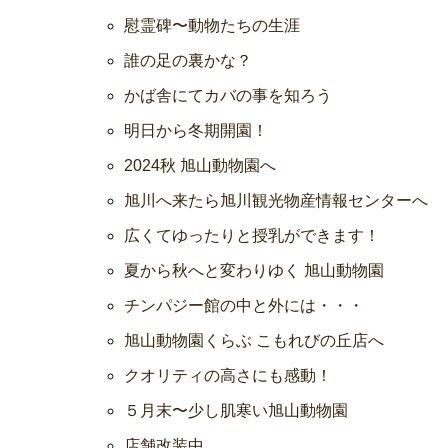
慰霊碑〜動物たちの生涯
誰の足の裏かな？
かば舎にてカバの事を知ろう
明日から冬期開園！
2024秋 旭山動物園へ
旭川へ来たら旭川観光物産情報センターへ
広くてゆったりと授乳ができます！
夏から秋へと変わりゆく 旭山動物園
チンパジー館の中と外には・・・
旭山動物園くらぶ こもれびの丘店へ
クオリティの高さにも感動！
５月末〜少し肌寒い旭山動物園
店舗改装中